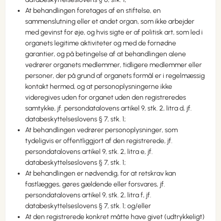
At behandlingen foretages af en stiftelse, en
sammenslutning eller et andet organ, som ikke arbejder
med gevinst for øje, og hvis sigte er af politisk art, som led i
organets legitime aktiviteter og med de fornødne
garantier, og på betingelse af at behandlingen alene
vedrører organets medlemmer, tidligere medlemmer eller
personer, der på grund af organets formål er i regelmæssig
kontakt hermed, og at personoplysningerne ikke
videregives uden for organet uden den registreredes
samtykke, jf. persondatalovens artikel 9, stk. 2, litra d, jf.
databeskyttelseslovens § 7, stk. 1;
At behandlingen vedrører personoplysninger, som
tydeligvis er offentliggjort af den registrerede, jf.
persondatalovens artikel 9, stk. 2, litra e, jf.
databeskyttelseslovens § 7, stk. 1;
At behandlingen er nødvendig, for at retskrav kan
fastlægges, gøres gældende eller forsvares, jf.
persondatalovens artikel 9, stk. 2, litra f, jf.
databeskyttelseslovens § 7, stk. 1; og/eller
At den registrerede konkret måtte have givet (udtrykkeligt)