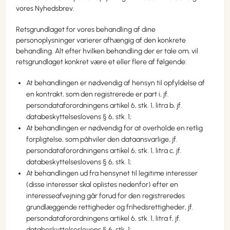
vores Nyhedsbrev.
Retsgrundlaget for vores behandling af dine
personoplysninger varierer afhængig af den konkrete
behandling. Alt efter hvilken behandling der er tale om, vil
retsgrundlaget konkret være et eller flere af følgende:
At behandlingen er nødvendig af hensyn til opfyldelse af
en kontrakt, som den registrerede er part i, jf.
persondataforordningens artikel 6, stk. 1, litra b, jf.
databeskyttelseslovens § 6, stk. 1;
At behandlingen er nødvendig for at overholde en retlig
forpligtelse, som påhviler den dataansvarlige, jf.
persondataforordningens artikel 6, stk. 1, litra c, jf.
databeskyttelseslovens § 6, stk. 1;
At behandlingen ud fra hensynet til legitime interesser
(disse interesser skal oplistes nedenfor) efter en
interesseafvejning går forud for den registreredes
grundlæggende rettigheder og frihedsrettigheder, jf.
persondataforordningens artikel 6, stk. 1, litra f, jf.
databeskyttelseslovens § 6, stk. 1;